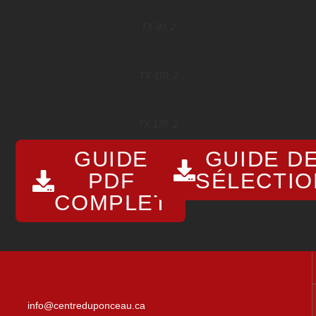
TX-90_2
TX-110_2
TX-170_2
GUIDE
GUIDE D
PDF
SÉLECTIO
COMPLET
info@centreduponceau.ca