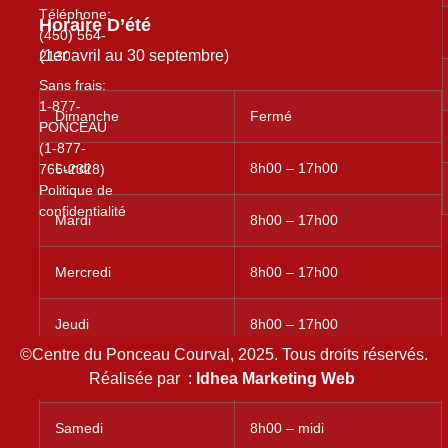
Téléphone:
Horaire D’été
(450) 564-
(1er avril au 30 septembre)
2130
Sans frais:
1-877-
Dimanche
Fermé
PONCEAU
(1-877-
Lundi
8h00 – 17h00
766-2328)
Politique de
confidentialité
Mardi
8h00 – 17h00
Mercredi
8h00 – 17h00
Jeudi
8h00 – 17h00
©Centre du Ponceau
Courval
, 2025.
Tous droits réservés.
Vendredi
8h00 – 17h00
Réalisée par
:
Idhea Marketing Web
Samedi
8h00 – midi